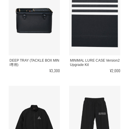
DEEP TRAY (TACKLE BOX MIN
MINIMAL LURE CASE Version2
I専用)
Upgrade Kit
¥3,300
¥2,000