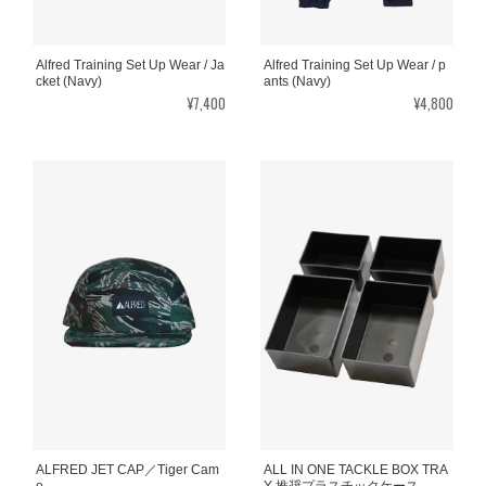
Alfred Training Set Up Wear / Ja
Alfred Training Set Up Wear / p
cket (Navy)
ants (Navy)
¥7,400
¥4,800
ALFRED JET CAP／Tiger Cam
ALL IN ONE TACKLE BOX TRA
o
Y 推奨プラスチックケース